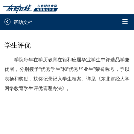


帮助文档
录取通知书查询
学院平台图像校对
学生评优
学信网图像校对
网上交费
学院每年在学历教育在籍和应届毕业学生中评选品学兼
学籍查询
学生证查询打印
优者，分别授予“优秀学生”和“优秀毕业生”荣誉称号，予以
表扬和奖励，获奖记录记入学生档案。详见《东北财经大学
学籍相关申请
论文综合评定系统
网络教育学生评优管理办法》。
信息确认及测试

重置密码