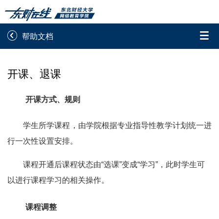


帮助文档
录取通知书查询
学院平台图像校对
开课、退课
学信网图像校对
网上交费
开课方式、规则
学籍查询
学生证查询打印
学生所学课程，由学院根据专业指导性教学计划统一进
学籍相关申请
论文综合评定系统
行一次性设置安排。
信息确认及测试
课程开通后课程状态由“选课”变成“学习”，此时学生可

以进行
课程学习的相关操作。
重置密码
课程调整