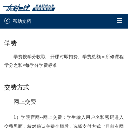


帮助文档
录取通知书查询
学院平台图像校对
学费
学信网图像校对
网上交费
学费按学分收取，开课时即扣费。学费总额＝所修课程
学籍查询
学生证查询打印
学分之和×每学分学费标准
学籍相关申请
论文综合评定系统
交费方式
信息确认及测试
网上交费

重置密码
1）学院官网--网上交费：
学生输入用户名和密码进入
交费界面，核对确认交费金额后，选择支付方式（目前有网