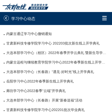


学习中心动态
录取通知书查询
学院平台图像校对
内蒙古通辽学习中心撤销通知
学信网图像校对
网上交费
甘肃新科技专修学院学习中心 202203批次新生线上开学典礼
大连本部学习中心（校区）2022年春季开学云典礼 暨新生导学活动
学籍查询
学生证查询打印
内蒙古远程与继续教育学院学习中心2022年春季新生线上开学典礼
学籍相关申请
论文综合评定系统
大连本部学习中心（长春路）“遇见·好时光”线上开学典礼
信息确认及测试
岳阳学习中心2022年春季新生线上开学典礼
廊坊学习中心2022春季“云端”开学典礼

重置密码
大连本部学习中心（长春路）开展“新春送福”活动
甘肃新科技专修学院学习中心202201批次毕业典礼