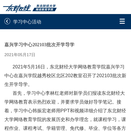


学习中心活动
录取通知书查询
学院平台图像校对
嘉兴学习中心202103批次开学导学
学信网图像校对
网上交费
2021年05月17日
学籍查询
学生证查询打印
2021年5月16日，东北财经大学网络教育学院嘉兴学习
中心在嘉兴学院越秀校区北区202教室召开了202103批次新
学籍相关申请
论文综合评定系统
生开学导学。
首先，学习中心李林红老师对新学员们报读东北财经大
信息确认及测试
学网络教育表示热烈欢迎，并要求学员做好导学笔记。接

重置密码
着，学习中心韩振宏老师用PPT和视频详细介绍了东北财经
大学网络教育学院的发展历史和办学理念，就课程学习，课
程作业、课程考试、学籍管理、免代修、毕业、学位等各方