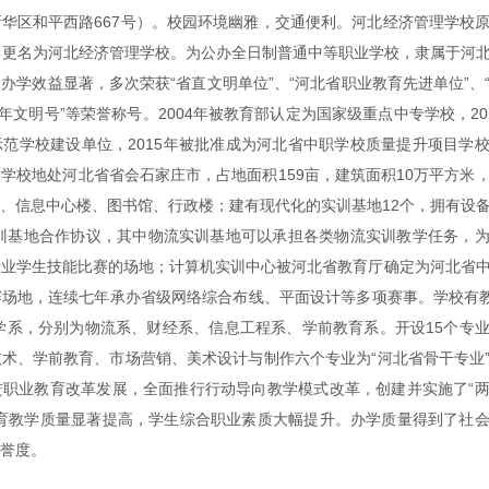
华区和平西路667号）。校园环境幽雅，交通便利。河北经济管理学校
年7月更名为河北经济管理学校。为公办全日制普通中等职业学校，隶属于河
办学效益显著，多次荣获“省直文明单位”、“河北省职业教育先进单位”、
年文明号”等荣誉称号。2004年被教育部认定为国家级重点中专学校，20
范学校建设单位，2015年被批准成为河北省中职学校质量提升项目学
学校地处河北省省会石家庄市，占地面积159亩，建筑面积10万平方米
、信息中心楼、图书馆、行政楼；建有现代化的实训基地12个，拥有设
实训基地合作协议，其中物流实训基地可以承担各类物流实训教学任务，
专业学生技能比赛的场地；计算机实训中心被河北省教育厅确定为河北省
场地，连续七年承办省级网络综合布线、平面设计等多项赛事。学校有教
教学系，分别为物流系、财经系、信息工程系、学前教育系。开设15个专
术、学前教育、市场营销、美术设计与制作六个专业为“河北省骨干专业
进职业教育改革发展，全面推行行动导向教学模式改革，创建并实施了“
教育教学质量显著提高，学生综合职业素质大幅提升。办学质量得到了社
誉度。