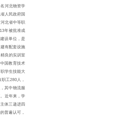
原名河北物资学
北省人民政府国
“河北省中等职
13年被批准成
校建设单位，是
，建有配套设施
备精良的实训室
为中国教育技术
中职学生技能大
职工280人，
业，其中物流服
”。近年来，学
两主体三递进四
会的普遍认可，