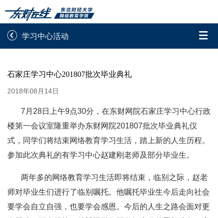


学习中心活动
录取通知书查询
学院平台图像校对
石家庄学习中心201807批次毕业典礼
学信网图像校对
网上交费
2018年08月14日
学籍查询
学生证查询打印
7月28日上午9点30分，在东财网院石家庄学习中心行政
楼第一会议室隆重举办东财网院201807批次毕业典礼仪
学籍相关申请
论文综合评定系统
式，同学们将结束网络教育学习生活，踏上新的人生历程。
参加此次典礼的有学习中心赵建刚老师及部分毕业生。
信息确认及测试
两年多的网络教育学习生活即将结束，临别之际，赵老

重置密码
师对毕业生们进行了临别嘱托。他嘱托毕业生今后走向社会
要学会自立自强，也要学会感恩。今后的人生之路会面对更