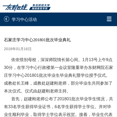


学习中心活动
录取通知书查询
学院平台图像校对
石家庄学习中心201801批次毕业典礼
学信网图像校对
网上交费
2018年01月16日
学籍查询
学生证查询打印
依依惜别母校，深深师院情长留心间。1月13号上午9点
30分，在学习中心行政楼第一会议室隆重举办东财网院石家
学籍相关申请
论文综合评定系统
庄学习中心201801批次毕业生毕业典礼暨学位授予仪式。
成教处长王峰，成教处赵建刚老师，部分毕业生共同参加了
信息确认及测试
本次仪式。仪式由赵建刚老师主持。

重置密码
首先，赵建刚老师公布了201801批次毕业学生情况，共
有33名学生获得毕业证书，6名学生获得学士学位。并对毕
业生顺利毕业，取得学士学位表示祝贺。接着，毕业生代表