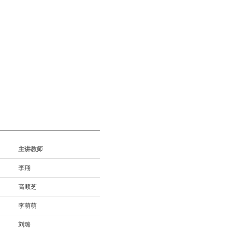
主讲教师
李翔
高顺芝
李萌萌
刘璐