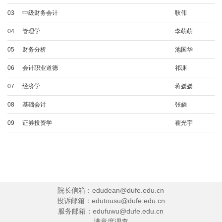
行政管理
03
中级财务会计
耿伟
行政管理（本科二学历）
04
管理学
李萌萌
05
财务分析
池国华
06
会计职业道德
祁渊
07
经济学
蒋媛媛
08
基础会计
张娆
09
证券投资学
翟光宇
院长信箱：edudean@dufe.edu.cn
投诉邮箱：edutousu@dufe.edu.cn
服务邮箱：edufuwu@dufe.edu.cn
满意度调查