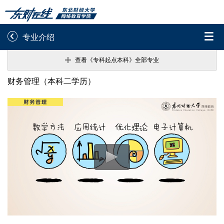


专业介绍
查看《专科起点本科》全部专业
录取通知书查询
学院平台图像校对
《专科起点本科》专业 :
财务管理（本科二学历）
学信网图像校对
网上交费
财务管理
财务管理（本科二学历）
学籍查询
学生证查询打印
电子商务
学籍相关申请
论文综合评定系统
电子商务（本科二学历）
信息确认及测试
法学
法学（本科二学历）

重置密码
工程管理
工程管理（本科二学历）