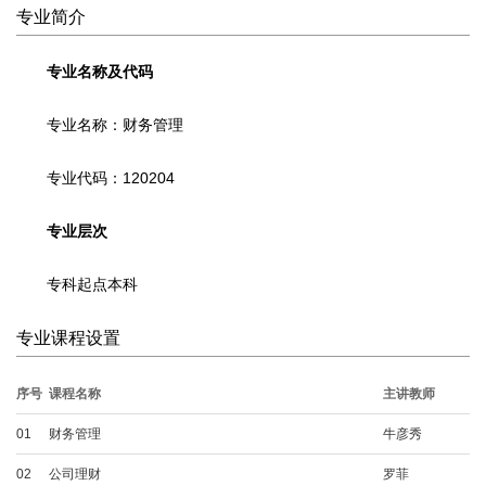
专业简介
工商管理
工商管理（本科二学历）
专业名称及代码
会计学
专业名称：财务管理
会计学（本科二学历）
金融学
专业代码：120204
金融学（本科二学历）
专业层次
人力资源管理
人力资源管理（本科二学历）
专科起点本科
市场营销
专业课程设置
市场营销（本科二学历）
序号
课程名称
主讲教师
信息管理与信息系统
01
财务管理
牛彦秀
信息管理与信息系统（本科二
学历）
02
公司理财
罗菲