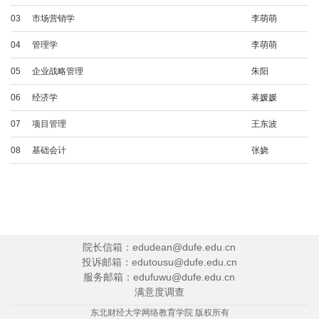
行政管理
03
市场营销学
李萌萌
行政管理（本科二学历）
04
管理学
李萌萌
05
企业战略管理
朱阳
06
经济学
蒋媛媛
07
项目管理
王东波
08
基础会计
张娆
院长信箱：edudean@dufe.edu.cn
投诉邮箱：edutousu@dufe.edu.cn
服务邮箱：edufuwu@dufe.edu.cn
满意度调查
东北财经大学网络教育学院 版权所有