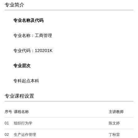
专业简介
工商管理
工商管理（本科二学历）
专业名称及代码
会计学
专业名称：工商管理
会计学（本科二学历）
金融学
专业代码：120201K
金融学（本科二学历）
专业层次
人力资源管理
人力资源管理（本科二学历）
专科起点本科
市场营销
专业课程设置
市场营销（本科二学历）
序号
课程名称
主讲教师
信息管理与信息系统
01
组织行为学
陈文婷
信息管理与信息系统（本科二
学历）
02
生产运作管理
丁秋雷