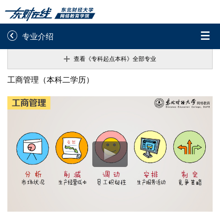


专业介绍
查看《专科起点本科》全部专业
录取通知书查询
学院平台图像校对
《专科起点本科》专业 :
工商管理（本科二学历）
学信网图像校对
网上交费
财务管理
财务管理（本科二学历）
学籍查询
学生证查询打印
电子商务
学籍相关申请
论文综合评定系统
电子商务（本科二学历）
信息确认及测试
法学
法学（本科二学历）

重置密码
工程管理
工程管理（本科二学历）