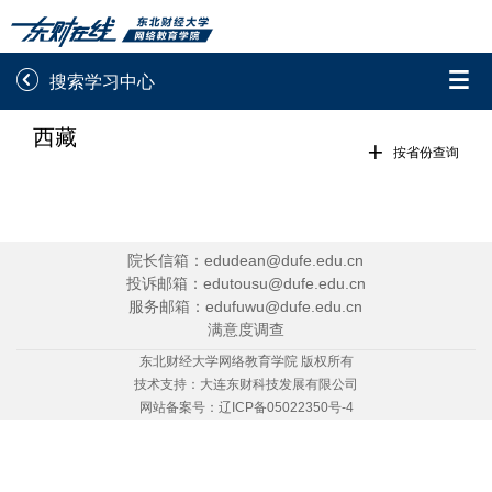


搜索学习中心
西藏
录取通知书查询
学院平台图像校对

按省份查询
学信网图像校对
网上交费
学籍查询
学生证查询打印
院长信箱：edudean@dufe.edu.cn
投诉邮箱：edutousu@dufe.edu.cn
学籍相关申请
论文综合评定系统
服务邮箱：edufuwu@dufe.edu.cn
满意度调查
信息确认及测试
东北财经大学网络教育学院 版权所有
技术支持：
大连东财科技发展有限公司

重置密码
网站备案号：
辽ICP备05022350号-4