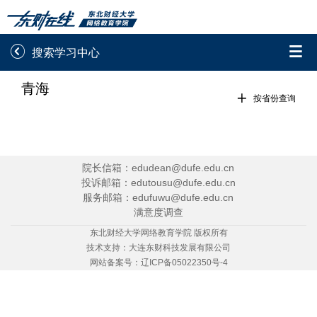


搜索学习中心
青海
录取通知书查询
学院平台图像校对

按省份查询
学信网图像校对
网上交费
学籍查询
学生证查询打印
院长信箱：edudean@dufe.edu.cn
投诉邮箱：edutousu@dufe.edu.cn
学籍相关申请
论文综合评定系统
服务邮箱：edufuwu@dufe.edu.cn
满意度调查
信息确认及测试
东北财经大学网络教育学院 版权所有
技术支持：
大连东财科技发展有限公司

重置密码
网站备案号：
辽ICP备05022350号-4