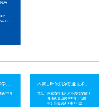
楼6号
962
7540335
内蒙古呼伦贝尔市奥鹏学习中心[20]
内蒙古呼伦贝尔职业技术学校奥鹏学习中心[14]
街33号
地址：内蒙古呼伦贝尔市海拉尔区河
健康街登山路100号（老财
校）实验实训A楼308室