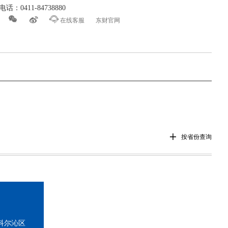
话：0411-84738880



在线客服
东财官网

按省份查询
科尔沁区