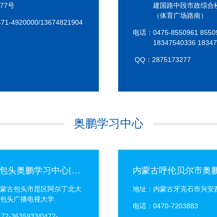
77号
建国路中段市政综合
（体育广场路南）
1-4920000/13674821904
电话：0475-8550961 8550
18347540336 1834
QQ：2875173277
奥鹏学习中心
内蒙古包头奥鹏学习中心[5]VIP
蒙古包头市昆区阿尔丁北大
地址：内蒙古牙克石市兴安西
包头广播电视大学
电话：0470-7203883
2-3635933/0472-