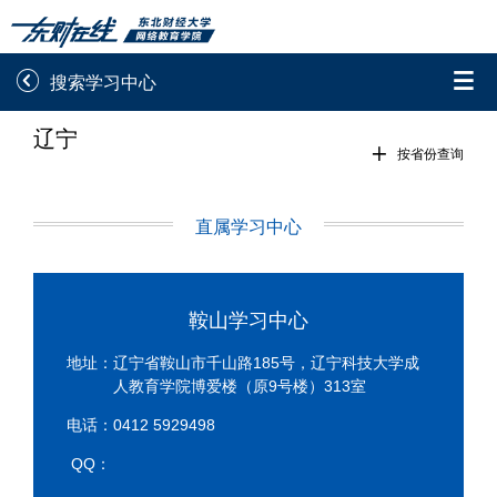


搜索学习中心
辽宁
录取通知书查询
学院平台图像校对

按省份查询
学信网图像校对
网上交费
直属学习中心
学籍查询
学生证查询打印
学籍相关申请
论文综合评定系统
鞍山学习中心
信息确认及测试
地址：辽宁省鞍山市千山路185号，辽宁科技大学成
人教育学院博爱楼（原9号楼）313室

重置密码
电话：0412 5929498
QQ：