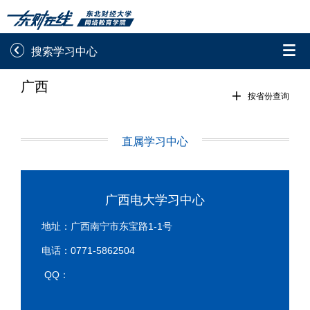


搜索学习中心
广西
录取通知书查询
学院平台图像校对

按省份查询
学信网图像校对
网上交费
直属学习中心
学籍查询
学生证查询打印
学籍相关申请
论文综合评定系统
广西电大学习中心
信息确认及测试
地址：广西南宁市东宝路1-1号
电话：0771-5862504

重置密码
QQ：