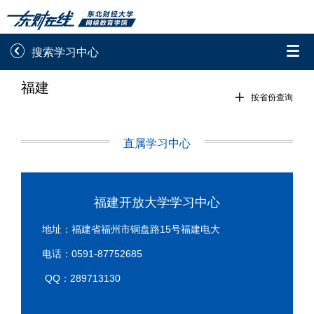


搜索学习中心
福建
录取通知书查询
学院平台图像校对

按省份查询
学信网图像校对
网上交费
直属学习中心
学籍查询
学生证查询打印
学籍相关申请
论文综合评定系统
福建开放大学学习中心
信息确认及测试
地址：福建省福州市铜盘路15号福建电大
电话：0591-87752685

重置密码
QQ：289713130