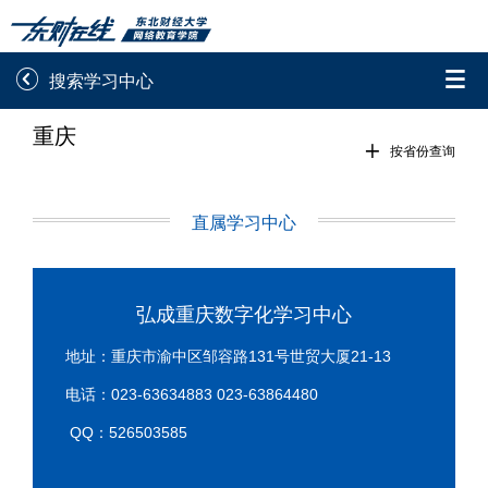


搜索学习中心
重庆
录取通知书查询
学院平台图像校对

按省份查询
学信网图像校对
网上交费
直属学习中心
学籍查询
学生证查询打印
学籍相关申请
论文综合评定系统
弘成重庆数字化学习中心
信息确认及测试
地址：重庆市渝中区邹容路131号世贸大厦21-13
电话：023-63634883 023-63864480

重置密码
QQ：526503585