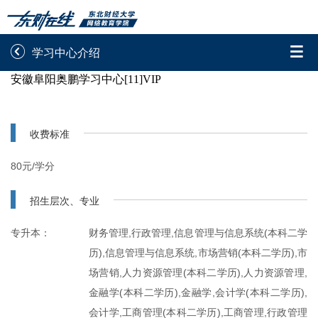


学习中心介绍
安徽阜阳奥鹏学习中心[11]VIP
录取通知书查询
学院平台图像校对
学信网图像校对
网上交费
收费标准
学籍查询
学生证查询打印
80元/学分
学籍相关申请
论文综合评定系统
招生层次、专业
信息确认及测试
专升本：
财务管理,行政管理,信息管理与信息系统(本科二学
历),信息管理与信息系统,市场营销(本科二学历),市

重置密码
场营销,人力资源管理(本科二学历),人力资源管理,
金融学(本科二学历),金融学,会计学(本科二学历),
会计学,工商管理(本科二学历),工商管理,行政管理