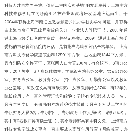
科技人才的培养基地、创新工程的实验基地”的发展宗旨，上海南方
科技专修学院在同济南汇科技产业园教培研发基地应运而生。于
2004年获得上海市南汇区教委颁发的民办学校办学许可证，并获得
由上海市南汇区民政局发放的民办非企业法人登记证书，2007年通
过上海市教委自考助学资质，并登记备案。2009年通过上海市教委
委托的市教育评估院的评估，是首批自考助学评估合格单位。 上海
南方科技专修学院建筑面积12591平方米，占地面积1844平方米，
具有消防安全许可证，互联网入口带宽200M，有会议室、8间办公
室，20间教室，3间多媒体教室。学院设有院长办公室、党支部办公
室、财务办公室、教务办公室、招生办公室、后勤办公室以及教师
办公室等， 陈政院长具有高级职称，从事教师岗位37年，有12年的
院长经历，有丰富的管理理念和经验；学院有专职技术人员一名，
具有本科学历，有较强的网络维护技术技能；具有专科以上学历的
专职财务人员2名，专职招生、专职教务工作人员6名；教师25名，
其中有6名教师具有硕士证书，其余老师都具有本科文凭。 上海南方
科技专修学院成立至今一直主要成人高等学历教育（网络教育，办