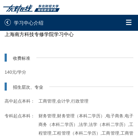


学习中心介绍
上海南方科技专修学院学习中心
录取通知书查询
学院平台图像校对
学信网图像校对
网上交费
收费标准
学籍查询
学生证查询打印
140元/学分
学籍相关申请
论文综合评定系统
招生层次、专业
信息确认及测试
高中起点本科：
工商管理,会计学,行政管理

重置密码
专科起点本科：
财务管理,财务管理（本科二学历）,电子商务,电子
商务（本科二学历）,法学,法学（本科二学历）,工
程管理,工程管理（本科二学历）,工商管理,工商管