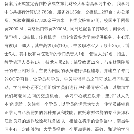
备案后正式签定合作协议成立东北财经大学南昌学习中心。 我学习
中心共拥有计算机3,785台、服务器135台、交换机1,287台；办公场
所、实验室面积17,300余平方米，各类实验室57间。校园主干网带
宽2000 M，网络出口带宽2000M。同时还配备了打印机，刻录机，
复印机，扫描机，传真机等一些传输设备为学生提供服务。中心现
有教职工69人，其中高级职称10人，中级职称37人；硕士35人，博
士5人。其中设有网院教育的专门负责人1名；管理人员2名，招生、
教学管理人员各1人；技术人员2名；辅导教师11名，与东财网院所
开的专业相对应，主要为网院的学员进行课程辅导。并建立了专门
的QQ学习群，让学员与学员、学员与辅导员之间可以进行即时互
动。学习中心还不定期组织学员们进行户外采青等活动，以增加学
员们与老师之间的交流机会。 学习中心成立以来，坚持“以人为
本”的宗旨，关注每一个学员，以学员的满意为动力，使学员能够真
正学到自己所需要的各种知识和技能。依托东财强势的专业资源和
江财良好的运作经验与服务团队，相信在将来的合作当中，南昌学
习中心一定能够为广大学员提供一个更加完善、高效、和谐的学习