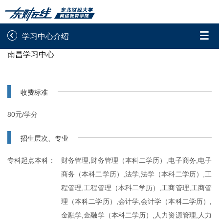


学习中心介绍
南昌学习中心
录取通知书查询
学院平台图像校对
学信网图像校对
网上交费
收费标准
学籍查询
学生证查询打印
80元/学分
学籍相关申请
论文综合评定系统
招生层次、专业
信息确认及测试
专科起点本科：
财务管理,财务管理（本科二学历）,电子商务,电子
商务（本科二学历）,法学,法学（本科二学历）,工

重置密码
程管理,工程管理（本科二学历）,工商管理,工商管
理（本科二学历）,会计学,会计学（本科二学历）,
金融学,金融学（本科二学历）,人力资源管理,人力