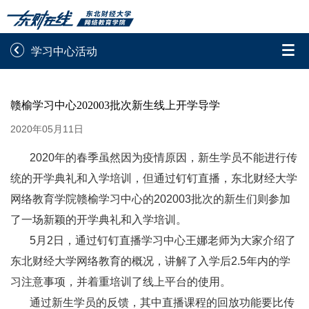


学习中心活动
录取通知书查询
学院平台图像校对
赣榆学习中心202003批次新生线上开学导学
学信网图像校对
网上交费
2020年05月11日
学籍查询
学生证查询打印
2020年的春季虽然因为疫情原因，新生学员不能进行传
统的开学典礼和入学培训，但通过钉钉直播，东北财经大学
学籍相关申请
论文综合评定系统
网络教育学院赣榆学习中心的202003批次的新生们则参加
了一场新颖的开学典礼和入学培训。
信息确认及测试
5月2日，通过钉钉直播学习中心王娜老师为大家介绍了

重置密码
东北财经大学网络教育的概况，讲解了入学后2.5年内的学
习注意事项，并着重培训了线上平台的使用。
通过新生学员的反馈，其中直播课程的回放功能要比传