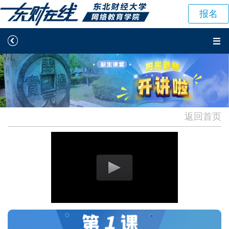
报名


学院概况
招生报名
学习中心
阳光服务




在线客服
返回首页