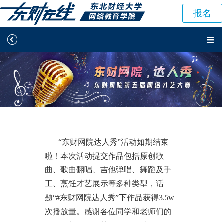
报名


学院概况
招生报名
学习中心
阳光服务




在线客服
“东财网院达人秀”活动如期结束
啦！本次活动提交作品包括原创歌
曲、歌曲翻唱、吉他弹唱、舞蹈及手
工、烹饪才艺展示等多种类型，话
题“#东财网院达人秀”下作品获得3.5w
次播放量。感谢各位同学和老师们的