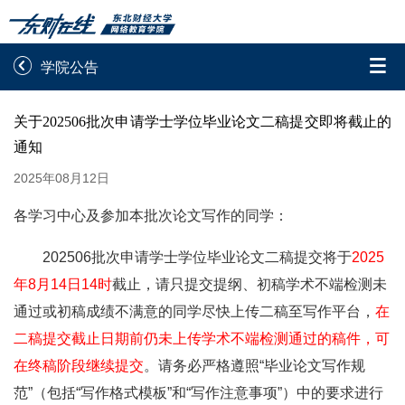


学院公告
录取通知书查询
学院平台图像校对
关于202506批次申请学士学位毕业论文二稿提交即将截止的
通知
学信网图像校对
网上交费
2025年08月12日
学籍查询
学生证查询打印
各学习中心及参加本批次论文写作的同学：
学籍相关申请
论文综合评定系统
202506批次申请学士学位毕业论文二稿提交将于
2025
年8月14日14时
截止，请只提交提纲、初稿学术不端检测未
信息确认及测试
通过或初稿成绩不满意的同学尽快上传二稿至写作平台，
在

重置密码
二稿提交截止日期前仍未上传学术不端检测通过的稿件，可
在终稿阶段继续提交
。请务必严格遵照“毕业论文写作规
范”（包括“写作格式模板”和“写作注意事项”）中的要求进行