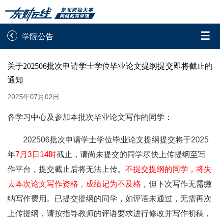


学院公告
录取通知书查询
学院平台图像校对
关于202506批次申请学士学位毕业论文提纲提交即将截止的
通知
学信网图像校对
网上交费
2025年07月02日
学籍查询
学生证查询打印
各学习中心及参加本批次毕业论文写作的同学：
学籍相关申请
论文综合评定系统
202506批次申请学士学位毕业论文提纲提交将于2025
年
7月3日14时
截止，请尚未提交的同学尽快上传提纲至写
信息确认及测试
作平台，提交截止后将无法上传。
不提交提纲的同学，将失

重置密码
去本次论文写作资格，成绩记为不及格
，但下次写作无需缴
纳写作费用。已提交提纲的同学，如评语未通过，无需再次
上传提纲，请按指导教师的评语要求进行修改并写作初稿，