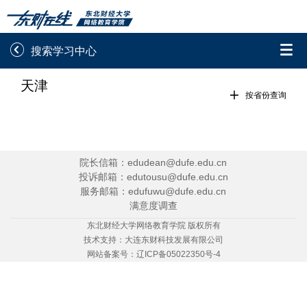


搜索学习中心
天津
录取通知书查询
学院平台图像校对

按省份查询
学信网图像校对
网上交费
学籍查询
学生证查询打印
院长信箱：edudean@dufe.edu.cn
投诉邮箱：edutousu@dufe.edu.cn
学籍相关申请
论文综合评定系统
服务邮箱：edufuwu@dufe.edu.cn
满意度调查
信息确认及测试
东北财经大学网络教育学院 版权所有
技术支持：
大连东财科技发展有限公司

重置密码
网站备案号：
辽ICP备05022350号-4