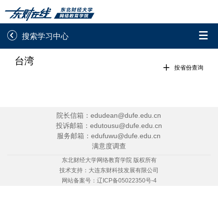


搜索学习中心
台湾
录取通知书查询
学院平台图像校对

按省份查询
学信网图像校对
网上交费
学籍查询
学生证查询打印
院长信箱：edudean@dufe.edu.cn
投诉邮箱：edutousu@dufe.edu.cn
学籍相关申请
论文综合评定系统
服务邮箱：edufuwu@dufe.edu.cn
满意度调查
信息确认及测试
东北财经大学网络教育学院 版权所有
技术支持：
大连东财科技发展有限公司

重置密码
网站备案号：
辽ICP备05022350号-4