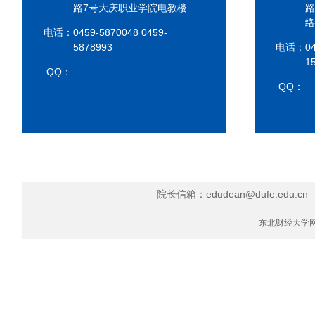
路7号大庆职业学院电教楼
路
络
电话：0459-5870048 0459-
5878993
电话：045
1
QQ：
QQ：
院长信箱：edudean@dufe.edu.cn
东北财经大学网