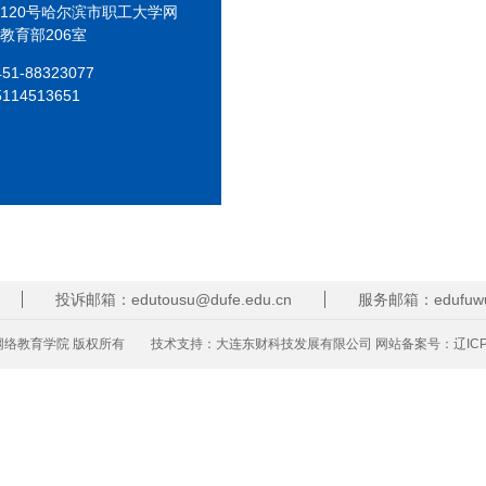
120号哈尔滨市职工大学网
教育部206室
1-88323077
5114513651
投诉邮箱：edutousu@dufe.edu.cn
服务邮箱：edufuwu@
络教育学院 版权所有
技术支持：
大连东财科技发展有限公司
网站备案号：
辽IC