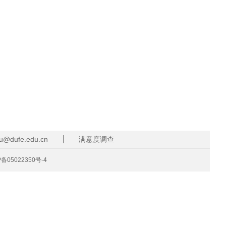
dufe.edu.cn
满意度调查
P备05022350号-4