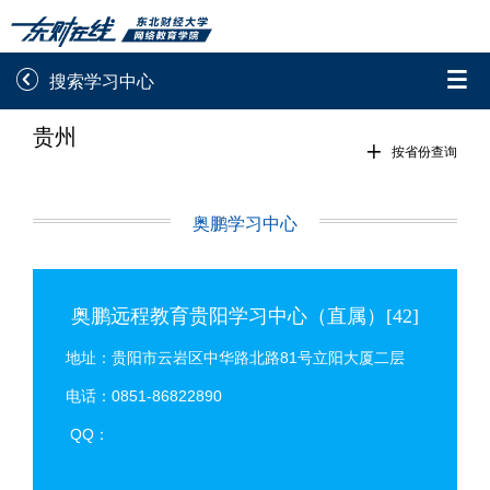


搜索学习中心
贵州
录取通知书查询
学院平台图像校对

按省份查询
学信网图像校对
网上交费
奥鹏学习中心
学籍查询
学生证查询打印
学籍相关申请
论文综合评定系统
奥鹏远程教育贵阳学习中心（直属）[42]
信息确认及测试
地址：贵阳市云岩区中华路北路81号立阳大厦二层
电话：0851-86822890

重置密码
QQ：