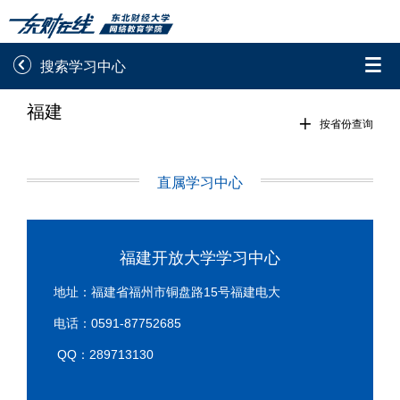


搜索学习中心
福建
录取通知书查询
学院平台图像校对

按省份查询
学信网图像校对
网上交费
直属学习中心
学籍查询
学生证查询打印
学籍相关申请
论文综合评定系统
福建开放大学学习中心
信息确认及测试
地址：福建省福州市铜盘路15号福建电大
电话：0591-87752685

重置密码
QQ：289713130