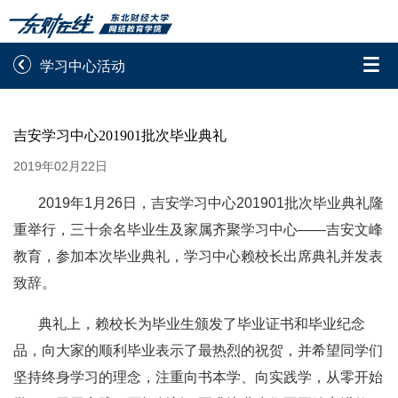


学习中心活动
录取通知书查询
学院平台图像校对
吉安学习中心201901批次毕业典礼
学信网图像校对
网上交费
2019年02月22日
学籍查询
学生证查询打印
2019年1月26日，吉安学习中心201901批次毕业典礼隆
重举行，三十余名毕业生及家属齐聚学习中心——吉安文峰
学籍相关申请
论文综合评定系统
教育，参加本次毕业典礼，学习中心赖校长出席典礼并发表
致辞。
信息确认及测试
典礼上，赖校长为毕业生颁发了毕业证书和毕业纪念

重置密码
品，向大家的顺利毕业表示了最热烈的祝贺，并希望同学们
坚持终身学习的理念，注重向书本学、向实践学，从零开始